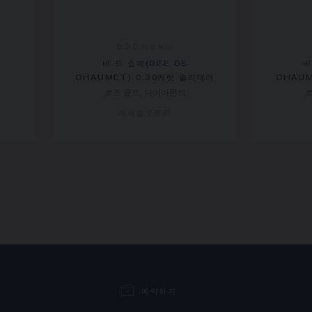
0.30 캐럿부터
비 드 쇼메(BEE DE
비
CHAUMET) 0.30캐럿 솔리테어
CHAUM
로즈 골드, 다이아몬드
로
가격별도문의
예약하기