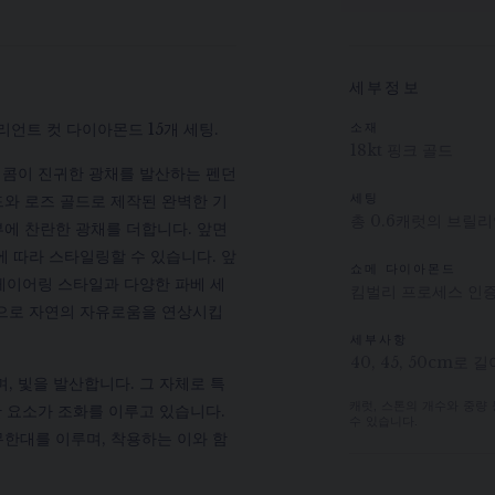
세부정보
브릴리언트 컷 다이아몬드 15개 세팅.
소재
18kt 핑크 골드
 허니콤이 진귀한 광채를 발산하는 펜던
와 로즈 골드로 제작된 완벽한 기
세팅
총 0.6캐럿의 브릴리
에 찬란한 광채를 더합니다. 앞면
 따라 스타일링할 수 있습니다. 앞
쇼메 다이아몬드
의 레이어링 스타일과 다양한 파베 세
킴벌리 프로세스 인
팅으로 자연의 자유로움을 연상시킵
세부사항
40, 45, 50cm로
, 빛을 발산합니다. 그 자체로 특
러한 요소가 조화를 이루고 있습니다.
캐럿, 스톤의 개수와 중량
수 있습니다.
한대를 이루며, 착용하는 이와 함