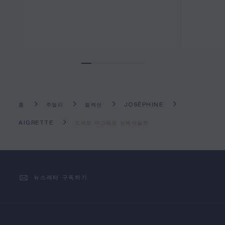
홈
주얼리
컬렉션
JOSÉPHINE
AIGRETTE
조세핀 아그레뜨 브레이슬릿
뉴스레터 구독하기