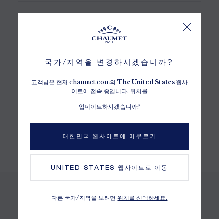
세부정보
소재
18kt 화이트 골드
국가/지역을 변경하시겠습니까?
세팅
1.67캐럿의 브릴리언트 컷 G VS+ 다이아몬드 57개
고객님은 현재 chaumet.com의
The
United States
웹사
이트에 접속 중입니다. 위치를
쇼메 다이아몬드
업데이트하시겠습니까?
킴벌리 프로세스 인증
캐럿, 스톤의 개수와 중량 등은 참고용으로만 제공되는 정보이며, 실제 판매
대한민국 웹사이트에 머무르기
되는 내용과 상이할 수 있습니다.
UNITED STATES
웹사이트로 이동
다른 국가/지역을 보려면
위치를 선택하세요.
동일한 컬렉션에서도 확인하기