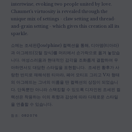
intertwine, evoking two people united by love.
Chaumet's virtuosity is revealed through the
unique mix of settings - claw setting and thread-
and-grain setting - which gives this creation all its
sparkle.
쇼메는 조세핀(Joséphine) 컬렉션을 통해, 디아뎀(티아라)
과 아그레뜨(깃털 장식)를 머리에서 손가락으로 옮겨 놓았습
니다. 여성스러움과 현대적인 감각을 조화롭게 결합하여 우
아하면서도 대담한 스타일을 표현합니다. 조세핀 황후가 사
랑한 반지로 재해석된 티아라, 페어 모티프 그리고 V자 형태
의 아그레뜨는 그녀의 이름을 딴 컬렉션의 상징이 되었습니
다. 단독뿐만 아니라 스택킹할 수 있도록 디자인된 조세핀 컬
렉션은 착용하는 이의 취향과 감성에 따라 다채로운 스타일
을 연출할 수 있습니다.
참조:
082076