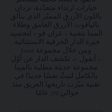
تألقوا بأجنحة فخمة تمنحكم
خيارات ارتداء متعدّدة، تزدان
باللون الأزرق المميّز الذي يتألق
بالياقوت الأزرق الغامق وطلاء
المينا بتقنية « غران فو » لتجسيد
خبرة الدار الحرفية الاستثنائية.
ومن خلال مجموعة Envol
« أنفول »، تكشف الدار عن أوّل
مجموعة حديثة مطلية بالمينا
بالكامل لتبثّ نفسًا جديدًا في
تقنية ميّزت تاريخها العريق منذ
حوالي 250 عامًا.