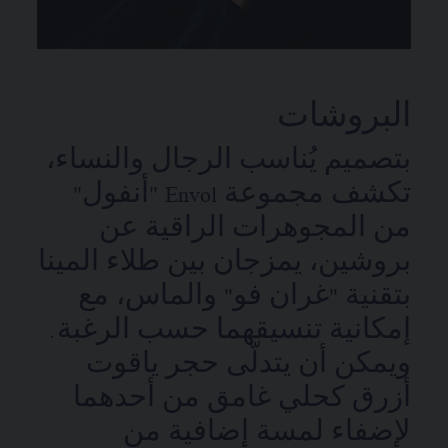
البروشات
بتصميم يُناسب الرجال والنساء،
تكشف مجموعة Envol "أنفول"
من المجوهرات الراقية عن
بروشين، يمزجان بين طلاء المينا
بتقنية "غران فو" والماس، مع
إمكانية تنسيقهما حسب الرغبة.
ويمكن أن يتدلّى حجر ياقوت
أزرق كحلي غامق من أحدهما
لإضفاء لمسة إضافية من