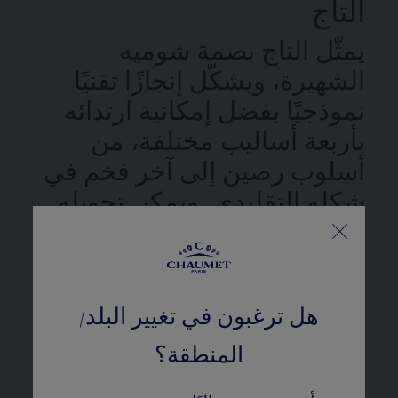
التاج
يمثّل التاج بصمة شوميه
الشهيرة، ويشكّل إنجازًا تقنيًا
نموذجيًا بفضل إمكانية ارتدائه
بأربعة أساليب مختلفة، من
أسلوب رصين إلى آخر فخم في
شكله التقليدي. ويمكن تحويله
إلى قناع جريء أو بروشات
متنوعة. تُحفّز أجنحته على
إطلاق العنان للخيال والتجدّد
هل ترغبون في تغيير البلد/
لترسيخ تقاليد شوميه العريقة
في الإبداع.
المنطقة؟