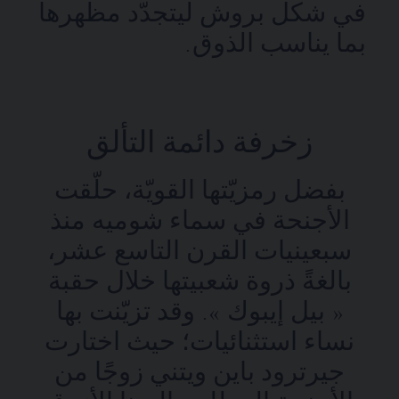
في شكل بروش ليتجدّد مظهرها
بما يناسب الذوق.
زخرفة دائمة التألق
بفضل رمزيّتها القويّة، حلّقت
الأجنحة في سماء شوميه منذ
سبعينيات القرن التاسع عشر،
بالغةً ذروة شعبيتها خلال حقبة
« بيل إيبوك ». وقد تزيّنت بها
نساء استثنائيات؛ حيث اختارت
جيرترود باين ويتني زوجًا من