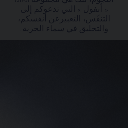
النجوم، تلك هي مجموعة Envol
« أنفول » التي تدعوكم إلى
التنفّس، التعبيرعن أنفسكم،
والتحليق في سماء الحرية.