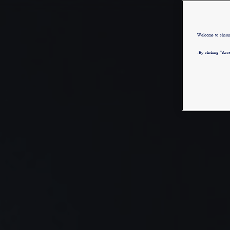
Welcome to chau
By clicking “Acce