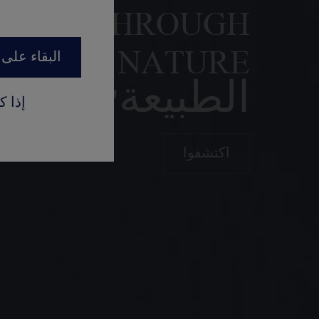
URNEY THROUGH
NATURE "رحل
البقاء على 
الطبيعة"
إذا 
اكتشفوا