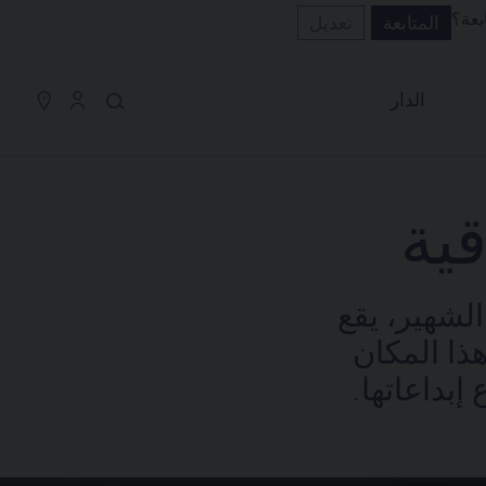
بعة؟
المتابعة
تعديل
سلة التسوق
(0)
إخفاء السعر
الدار
YOUR CART IS EMPTY
Shop now
ية
لشهير، يقع
ذا المكان
إبداعاتها.