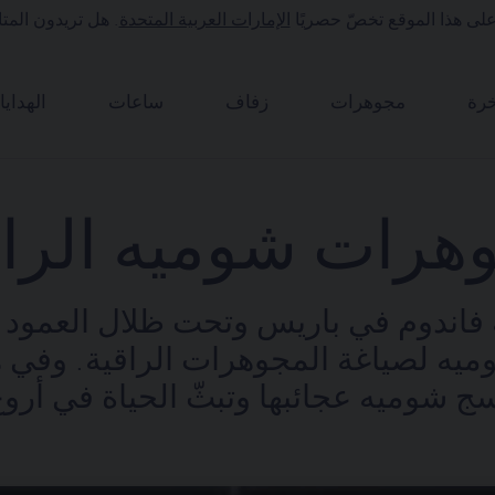
على هذا الموقع تخصّ حصريًا
الإمارات العربية المتحدة
. هل تريدون المتا
رة
مجوهرات
زفاف
ساعات
الهدايا
هرات شوميه الراق
ندوم في باريس وتحت ظلال العمود ا
يه لصياغة المجوهرات الراقية. وفي ه
 شوميه عجائبها وتبثّ الحياة في أروع 