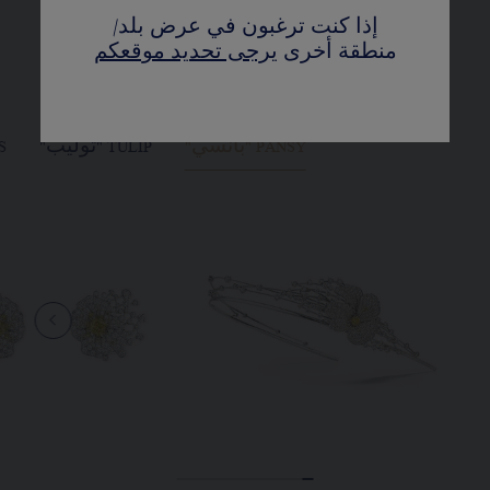
إذا كنت ترغبون في عرض بلد/
منطقة أخرى
يرجى تحديد موقعكم
PANSY "بانسي"
TULIP "توليب"
RIS