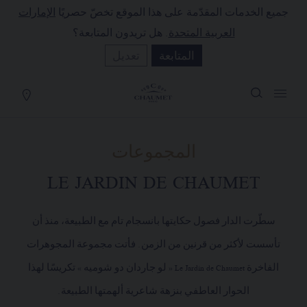
جميع الخدمات المقدّمة على هذا الموقع تخصّ حصريًا
الإمارات
لة التسوق
(0)
العربية المتحدة
. هل تريدون المتابعة؟
إخفاء السعر
المتابعة
تعديل
YOUR CART IS EMPTY
Shop now
المجموعات
LE JARDIN DE CHAUMET
سطّرت الدار فصول حكايتها بانسجام تام مع الطبيعة، منذ أن
تأسست لأكثر من قرنين من الزمن. فأتت مجموعة المجوهرات
الفاخرة Le Jardin de Chaumet « لو جاردان دو شوميه » تكريسًا لهذا
الحوار العاطفي بنزهة شاعرية ألهمتها الطبيعة.