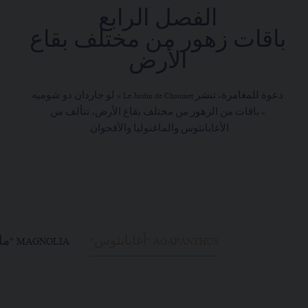
الفصل الرابع
باقات زهور من مختلف بقاع
الأرض
دعوة للمغامرة، تنشر Le Jardin de Chaumet « لو جاردان دو شوميه
» باقات من الزهور من مختلف بقاع الأرض، تتألف من
الأغابانثوس والماغنوليا والأقحوان.
AGAPANTHUS "أغابانثوس"
MAGNOLIA "ماغنوليا"