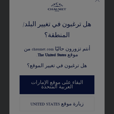
هل ترغبون في تغيير البلد/
المنطقة؟
أنتم تزورون حاليًا chaumet.com من
موقع
United States
The
.
هل ترغبون في تغيير الموقع؟
الفصل الثالث
فلاورز
البقاء على موقع الإمارات
العربية المتحدة
Le Jardin de Chaumet « لو جاردان دو شوميه » ساحرة بقدر ما هي
واسعة. وراء المروج التي تطوّق الغابة، يصادف المُتنزِه الأزهار
زيارة موقع
UNITED STATES
بأنواعها الأربعة: بنفسج الثالوث والتوليب والسوسن واللُوف.