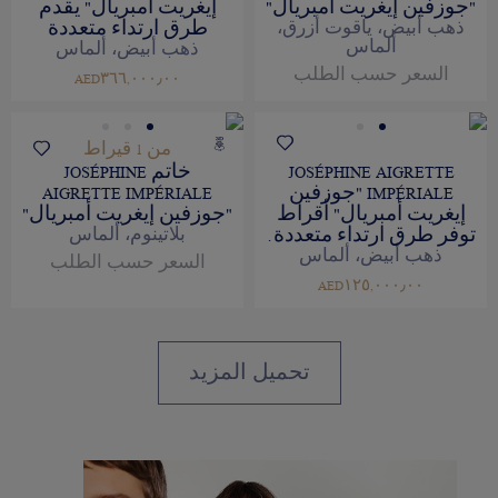
"جوزفين إيغريت أمبريال"
إيغريت أمبريال" يقدم
طرق ارتداء متعددة
ذهب أبيض، ياقوت أزرق،
ألماس
ذهب أبيض، ألماس
السعر حسب الطلب
AED٣٦٦,٠٠٠٫٠٠
من 1 قيراط
JOSÉPHINE AIGRETTE
خاتم JOSÉPHINE
IMPÉRIALE "جوزفين
AIGRETTE IMPÉRIALE
إيغريت أمبريال" أقراط
"جوزفين إيغريت أمبريال"
توفر طرق ارتداء متعددة.
بلاتينوم، ألماس
ذهب أبيض، ألماس
السعر حسب الطلب
AED١٢٥,٠٠٠٫٠٠
تحميل المزيد