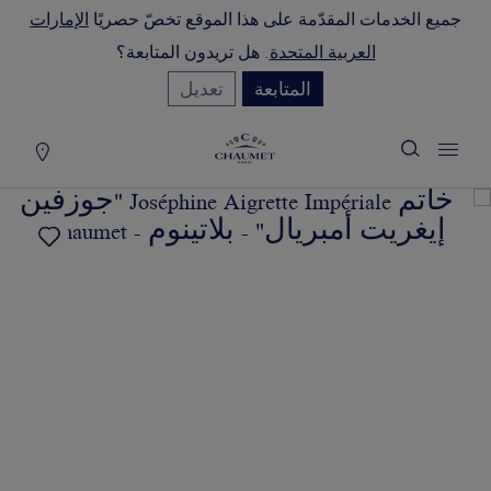
جميع الخدمات المقدّمة على هذا الموقع تخصّ حصريًا
الإمارات
لة التسوق
(0)
العربية المتحدة
. هل تريدون المتابعة؟
إخفاء السعر
المتابعة
تعديل
YOUR CART IS EMPTY
Shop now
خاتم JOSÉPHINE AIGRETTE
IMPÉRIALE "جوزفين إيغريت
أمبريال"
REFERENCE:082745
السعر حسب الطلب