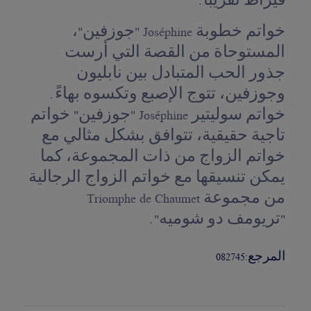
قيراط تقريبًا.
خواتم خطوبة Joséphine "جوزفين"،
المستوحاة من القصة التي أرست
جذور الحب المتبادل بين نابليون
وجوزفين، تتوج الإصبع وتكسوه بهاءً.
خواتم سوليتير Joséphine "جوزفين" خواتم
تاجية حقيقية، تتوافق بشكل مثالي مع
خواتم الزواج من ذات المجموعة، كما
يمكن تنسيقها مع خواتم الزواج الرجالية
من مجموعة Triomphe de Chaumet
"تريومف دو شوميه".
المرجع:
082745