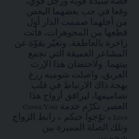
قصة سيدة قوية ورجل قوي،
وقعا في حب بعضهما البعض.
من أجلهما صممت الدار أول
قطعها من المجوهرات، فأتت
زاخرة بالعاطفة، وتعبّر بقوّة عن
المشاعر العميقة التي تجمع
بينهما. ولاحتضان هذا الإرث
العريق، واصلت شوميه زرع
بهجة ذاك الارتباط في قلب
تصاميمها، ليرافق أزواج هذا
العصر. تكرّم خدمة Crown Your
Love « توّجوا حبكم » رابط الزواج
وتلك الصلة المميزة بين
شخصين.