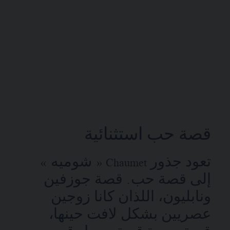
قصة حب استثنائية
تعود جذور Chaumet « شوميه »
إلى قصة حب. قصة جوزفين
ونابليون، اللذان كانا زوجين
عصريين بشكل لافت حينها،