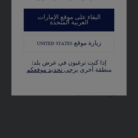
الثمينة. كما أنها عضو في
المجلس المعني بالممارسات
البقاء على موقع الإمارات
العربية المتحدة
المسؤولة في مجال المجوهرات
وتلتزم بصرامة بتطبيق عملية
زيارة موقع
UNITED STATES
كيمبرلي.
إذا كنت ترغبون في عرض بلد/
منطقة أخرى
يرجى تحديد موقعكم
التزاماتنا الأخلاقية