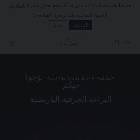
جميع الخدمات المقدّمة على هذا الموقع تخصّ حصريًا
الإمارات
لة التسوق
(0)
العربية المتحدة
. هل تريدون المتابعة؟
إخفاء السعر
المتابعة
تعديل
YOUR CART IS EMPTY
Shop now
خدمة Crown Your Love “توّجوا
حبكم"
البراعة الحِرفية الباريسية