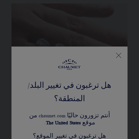
هل ترغبون في تغيير البلد/
المنطقة؟
أنتم تزورون حاليًا chaumet.com من
موقع
United States
The
.
تولي شوميه أهمية قصوى
لاختيار مصادر أحجارها ومعادنها
هل ترغبون في تغيير الموقع؟