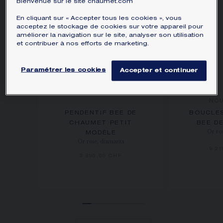
Bienvenue sur le site chaumet.com
En cliquant sur « Accepter tous les cookies », vous
acceptez le stockage de cookies sur votre appareil pour
améliorer la navigation sur le site, analyser son utilisation
et contribuer à nos efforts de marketing.
Paramétrer les cookies
Accepter et continuer
NO
PENDENTIF BEE DE
BOUCLES
CHAUMET PETIT
BEE D
Or ro
MODÈLE
Or rose, diamants
9 2
3 890,00 CHF