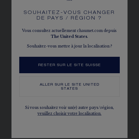
SOUHAITEZ-VOUS CHANGER
DE PAYS / RÉGION ?
Vous consultez actuellement chaumet.com depuis
The
United States
.
Souhaitez-vous mettre à jour la localisation ?
RESTER SUR LE SITE SUISSE
ALLER SUR LE SITE
UNITED
STATES
Si vous souhaitez voir un(e) autre pays/région,
veuillez choisir votre localisation.
BEE DE CHAUMET
Des créations solaires qui s’inspirent de l’abeille.