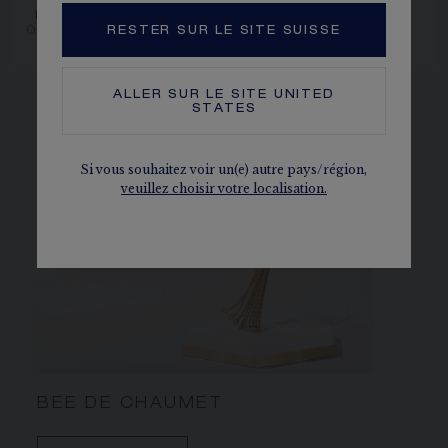
BAGUE JOSÉPHINE
BAGUE TORSADE DE
RONDE D'AIGRETTES
CHAUMET
Or blanc, aigue-marine, diamants
Platine, diamants, 2,5mm
RESTER SUR LE SITE SUISSE
5 480,00 CHF
3 370,00 CHF
ALLER SUR LE SITE
UNITED
STATES
Si vous souhaitez voir un(e) autre pays/région,
veuillez choisir votre localisation.
BEE DE CHAUMET