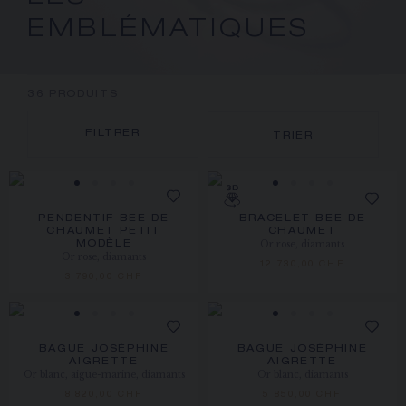
ÉCRIN ET EMBALLAGE SIGNATURE
EMBLÉMATIQUES
GARANTIE ET AUTHENTICITÉ
36
PRODUITS
FILTRER
TRIER
PENDENTIF BEE DE
BRACELET BEE DE
CHAUMET PETIT
CHAUMET
Or rose, diamants
MODÈLE
Or rose, diamants
12 730,00 CHF
3 790,00 CHF
BAGUE JOSÉPHINE
BAGUE JOSÉPHINE
AIGRETTE
AIGRETTE
Or blanc, aigue-marine, diamants
Or blanc, diamants
8 820,00 CHF
5 850,00 CHF