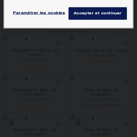
Le guide cadeaux
Paramétrer les cookies
Accepter et continuer
DÉCOUVRIR
PENDENTIF JEUX DE
BAGUE JEUX DE LIENS
Or rose, diamants
LIENS
Or rose, diamants
1 590,00 CHF
3 790,00 CHF
PENDENTIF BEE DE
BAGUE BEE DE
CHAUMET
CHAUMET
Or jaune, diamants
Or jaune, diamants
PRIX SUR DEMANDE
5 110,00 CHF
BRACELET BEE DE
BAGUE BEE DE
CHAUMET
CHAUMET