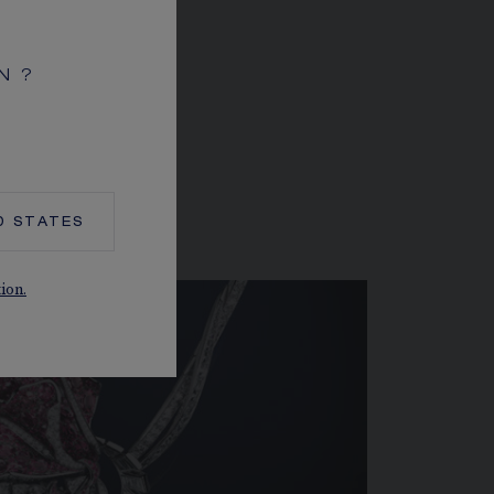
N ?
A NATURE
D STATES
tion.