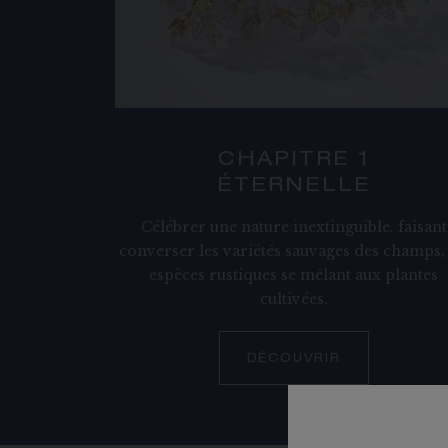
CHAPITRE 1
ÉTERNELLE
Célébrer une nature inextinguible, faisant
converser les variétés sauvages des champs, 
espèces rustiques se mêlant aux plantes
cultivées.
DÉCOUVRIR