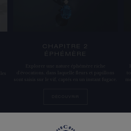
CHAPITRE 2
ÉPHÉMÈRE
Explorer une nature éphémère riche
d’évocations, dans laquelle fleurs et papillons
to
les
sont saisis sur le vif, captés en un instant fugace.
mé
DÉCOUVRIR