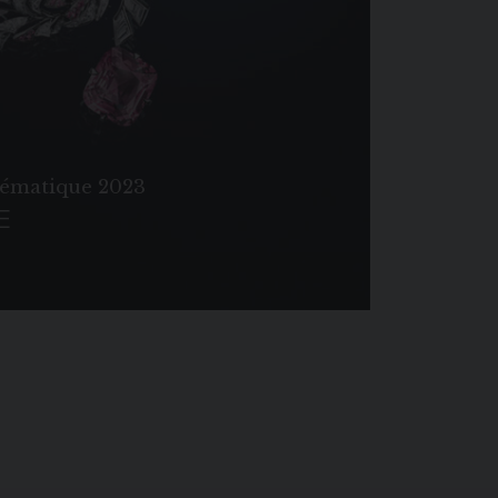
hématique 2023
E