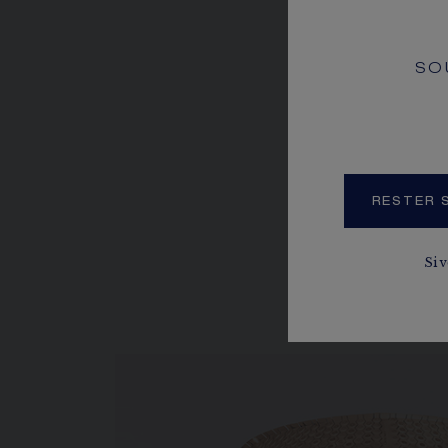
SO
LA HAUT
RESTER S
Si 