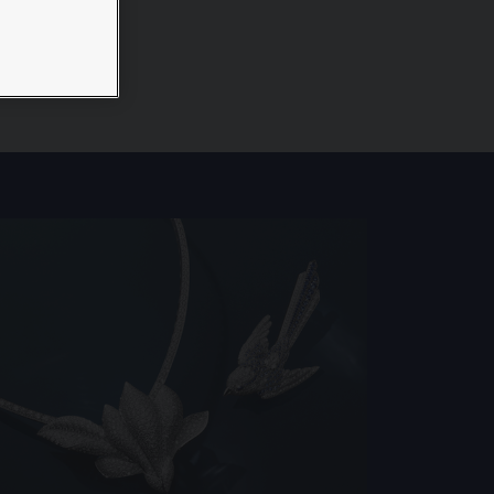
enaissante.
ÉCRIN ET EMBALLAGE SIGNATURE
GARANTIE ET AUTHENTICITÉ