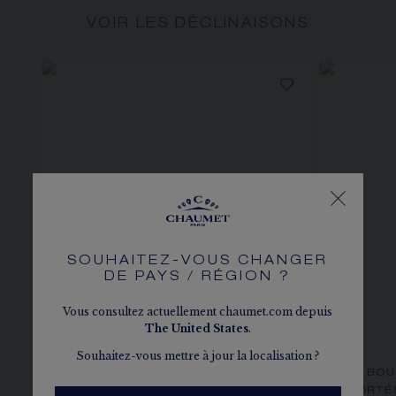
VOIR LES DÉCLINAISONS
SOUHAITEZ-VOUS CHANGER
DE PAYS / RÉGION ?
Vous consultez actuellement chaumet.com depuis
The
United States
.
Souhaitez-vous mettre à jour la localisation ?
BOUCLES D'OREILLES
BOU
JOSÉPHINE AIGRETTE
PORTÉ