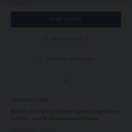
En savoir plus
ÊTRE ALERTÉ
BESOIN D'AIDE ?
LIVRAISON OFFERTE
RETOURS GRATUITS
ÉCRIN DÉDIÉ
Vous recevrez votre commande dans un délai indicatif de 3
Votre commande sera livrée dans notre écrin signature.
à 5 jours ouvrables.
DESCRIPTION
Boucles d'oreilles Joséphine Aigrette Impériale en
or blanc, serti de diamants taille brillant.
RÉFÉRENCE:
083353