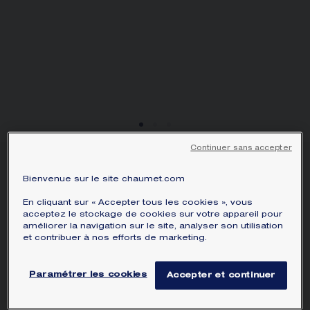
ÉCRIN ET EMBALLAGE SIGNATURE
GARANTIE ET AUTHENTICITÉ
Continuer sans accepter
BOUCLES D'OREILLES
Bienvenue sur le site chaumet.com
JOSÉPHINE AIGRETTE
IMPÉRIALE
En cliquant sur « Accepter tous les cookies », vous
acceptez le stockage de cookies sur votre appareil pour
Or blanc, diamants
améliorer la navigation sur le site, analyser son utilisation
et contribuer à nos efforts de marketing.
27 660 CHF
Masquer le prix
Prix Switzerland -
Changer
Paramétrer les cookies
Accepter et continuer
Boucles d'oreilles Joséphine Aigrette Impériale en
or blanc, serti de diamants taille brillant.