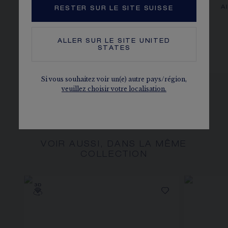
IMPÉRIALE
A
RESTER SUR LE SITE SUISSE
Or blanc, diamants
50 160,00 CHF
ALLER SUR LE SITE
UNITED
STATES
Si vous souhaitez voir un(e) autre pays/région,
veuillez choisir votre localisation.
VOIR AUSSI, DANS LA MÊME
COLLECTION