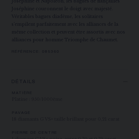
Joséphine et Napoléon, les bagues de fiançailles
Joséphine couronnent le doigt avec majesté.
Véritables bagues diadème, les solitaires
s’empilent parfaitement avec les alliances de la
même collection et peuvent être assortis avec nos
alliances pour homme Triomphe de Chaumet.
RÉFÉRENCE:
085360
DÉTAILS
MATIÈRE
Platine : 950/1000ème
PAVAGE
18 diamants G VS+ taille brillant pour 0,21 carat
PIERRE DE CENTRE
1 diamant G VS+ poire, entre 0,70 et 0,79 carat