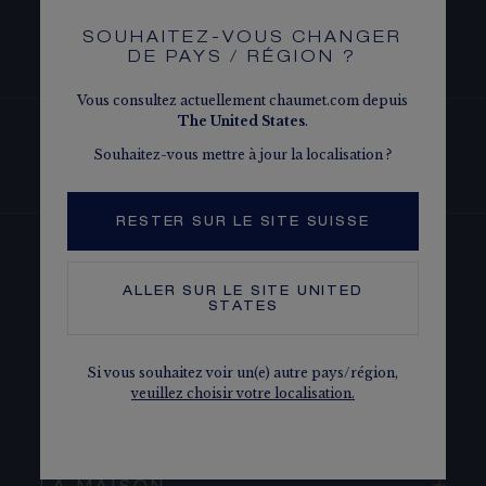
ÉCRIN ET EMBALLAGE SIGNATURE
SOUHAITEZ-VOUS CHANGER
S’ABONNER À NOTRE NEWSLETTER
DE PAYS / RÉGION ?
GARANTIE ET AUTHENTICITÉ
Vous consultez actuellement chaumet.com depuis
The
United States
.
Souhaitez-vous mettre à jour la localisation ?
TROUVER UN MAGASIN
RESTER SUR LE SITE SUISSE
NOUS CONTACTER
ALLER SUR LE SITE
UNITED
STATES
NOS SERVICES
Si vous souhaitez voir un(e) autre pays/région,
veuillez choisir votre localisation.
LÉGAL