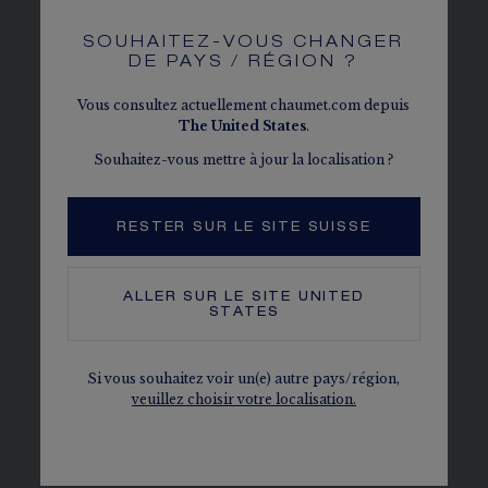
FRÉQUENTES
SOUHAITEZ-VOUS CHANGER
DE PAYS / RÉGION ?
Vous consultez actuellement chaumet.com depuis
QUE FAIRE SI JE NE CONNAIS PAS MA
The
United States
.
TAILLE DE BAGUE ?
Souhaitez-vous mettre à jour la localisation ?
LA MAISON CHAUMET PROPOSE-T-
RESTER SUR LE SITE SUISSE
ELLE TOUTES LES TAILLES DE BAGUE
?
ALLER SUR LE SITE
UNITED
STATES
JE SOUHAITE ACHETER UN BRACELET
Si vous souhaitez voir un(e) autre pays/région,
CHAUMET. QUE FAIRE SI JE NE
veuillez choisir votre localisation.
CONNAIS PAS MA TAILLE DE BRACELET
?