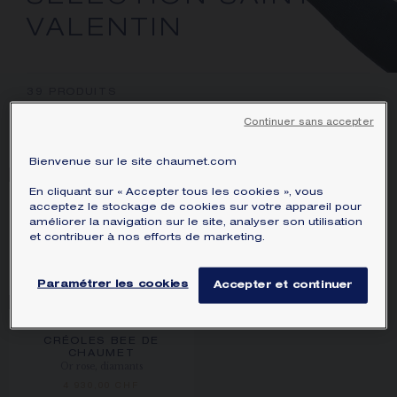
ÉCRIN ET EMBALLAGE SIGNATURE
VALENTIN
GARANTIE ET AUTHENTICITÉ
39
PRODUITS
Continuer sans accepter
FILTRER
TRIER
Bienvenue sur le site chaumet.com
En cliquant sur « Accepter tous les cookies », vous
acceptez le stockage de cookies sur votre appareil pour
BAGUE BEE DE
PENDENTIF BEE DE
améliorer la navigation sur le site, analyser son utilisation
CHAUMET
CHAUMET PETIT
et contribuer à nos efforts de marketing.
Or rose, diamants, 4mm
MODÈLE
Or rose, diamants
4 290,00 CHF
3 790,00 CHF
Paramétrer les cookies
Accepter et continuer
CRÉOLES BEE DE
CHAUMET
Or rose, diamants
4 930,00 CHF