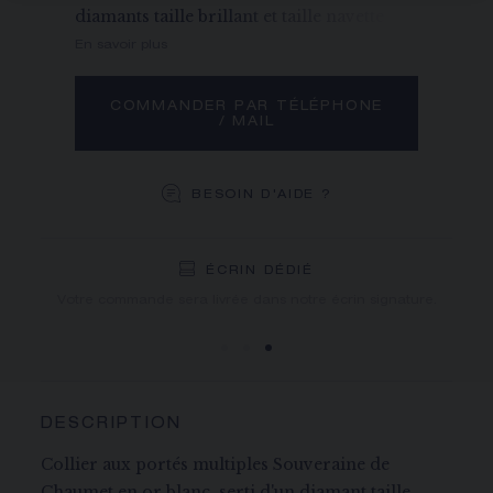
diamants taille brillant et taille navette
En savoir plus
COMMANDER PAR TÉLÉPHONE
/ MAIL
BESOIN D'AIDE ?
LIVRAISON OFFERTE
RETOURS GRATUITS
ÉCRIN DÉDIÉ
Vous recevrez votre commande dans un délai indicatif de 3
Votre commande sera livrée dans notre écrin signature.
à 5 jours ouvrables.
DESCRIPTION
Collier aux portés multiples Souveraine de
Chaumet en or blanc, serti d'un diamant taille