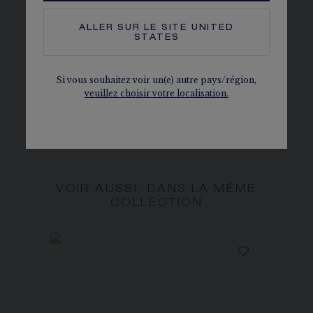
Conformes au processus de Kimberley
ALLER SUR LE SITE
UNITED
PLUS DE DÉTAILS
STATES
Neck size : 41 cm
Le caratage, le nombre de pierres et le poids métal sont
Si vous souhaitez voir un(e) autre pays/région,
donnés à titre indicatif. Valeurs non contractuelles.
veuillez choisir votre localisation.
VOIR AUSSI, DANS LA MÊME
COLLECTION