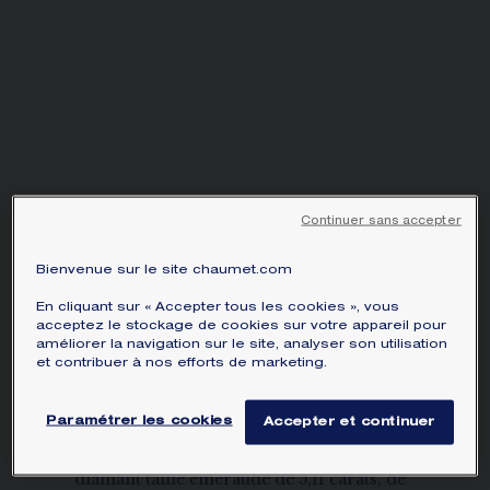
Sélectionnez votre lieu de résidence pour
ÉCRIN ET EMBALLAGE SIGNATURE
obtenir les informations correspondantes :
GARANTIE ET AUTHENTICITÉ
Continuer sans accepter
COLLIER AUX PORTÉS
MULTIPLES
Bienvenue sur le site chaumet.com
SOUVERAINE DE
En cliquant sur « Accepter tous les cookies », vous
CHAUMET
acceptez le stockage de cookies sur votre appareil pour
Or blanc, diamants
améliorer la navigation sur le site, analyser son utilisation
et contribuer à nos efforts de marketing.
Prix sur demande
Collier aux portés multiples Souveraine
Paramétrer les cookies
Accepter et continuer
de Chaumet en or blanc, serti d'un
diamant taille émeraude de 5,11 carats, de