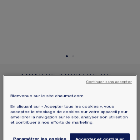
ÉCRIN ET EMBALLAGE SIGNATURE
GARANTIE ET AUTHENTICITÉ
MONTRE TORSADE DE
Continuer sans accepter
CHAUMET
Or blanc, diamants
Bienvenue sur le site chaumet.com
Prix sur demande
En cliquant sur « Accepter tous les cookies », vous
acceptez le stockage de cookies sur votre appareil pour
La montre Torsade de Chaumet est un
améliorer la navigation sur le site, analyser son utilisation
hommage au mythique 12, place
et contribuer à nos efforts de marketing.
Vendôme. Cette création virtuose
s’inspire du mouvement de la frise ornant
Paramétrer les cookies
Accepter et continuer