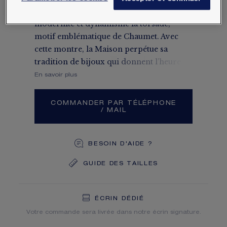
la colonne Vendôme pour revisiter avec
modernité et dynamisme la torsade,
motif emblématique de Chaumet. Avec
cette montre, la Maison perpétue sa
tradition de bijoux qui donnent l’heure.
En savoir plus
COMMANDER PAR TÉLÉPHONE
/ MAIL
BESOIN D'AIDE ?
GUIDE DES TAILLES
LIVRAISON OFFERTE
RETOURS GRATUITS
ÉCRIN DÉDIÉ
Vous recevrez votre commande dans un délai indicatif de 3
Votre commande sera livrée dans notre écrin signature.
à 5 jours ouvrables.