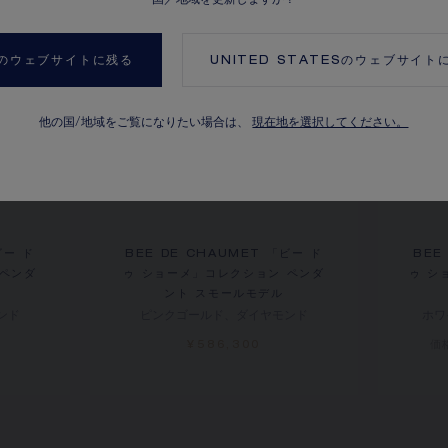
のウェブサイトに残る
UNITED STATES
のウェブサイト
他の国/地域をご覧になりたい場合は、
現在地を選択してください。
ビー ド
BEE DE CHAUMET 「ビー ド
BEE
 ペンダ
ゥ ショーメ」コレクション ペンダ
ゥ シ
ント スモールモデル
ンド
ピンクゴールド、ダイヤモンド
ホワ
¥586,300
価