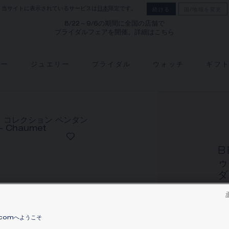
当サイトに表示されているサービスは
日本
限定です。
続ける
国/地域を変更
8/22～9/6の期間に全国の店舗で
ブライダルフェアを開催。詳細はこちら
リー
ジュエリー
ブライダル
ウォッチ
ギフ
B
ゥ
ダ
ピ
価格
.comへようこそ
ピ