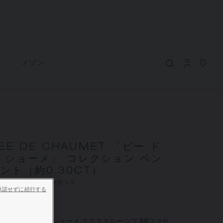
マイカート
(0)
価格を隠す
YOUR CART IS EMPTY
ト
メゾン
Shop now
BEE DE CHAUMET 「ビー ドゥ ショ
ーメ」 コレクション ペンダント（約
0.30CT）
REFERENCE:085243
価格は​お問い合わせください
EE DE CHAUMET 「ビー ド
 ショーメ」 コレクション ペン
ント（約0.30CT）
ショーメでは、ご自宅にいながら店舗スタッフまでお問合
ンクゴールド、ダイヤモンド
せいただけるサービスや、ご注文いただいた商品をご自宅
承諾せずに続行する
は​お問い合わせください
まで配送する通信販売サービスを実施しております。
ンクゴールドに、ショーメ エクスクルーシブ 88ファセ