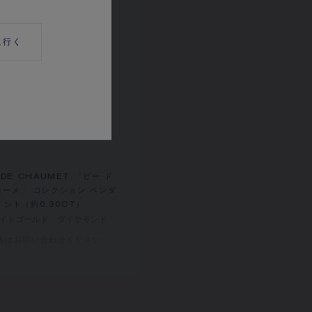
に行く
 DE CHAUMET 「ビー ド
ョーメ」 コレクション ペンダ
ント（約0.30CT）
イトゴールド、ダイヤモンド
格は​お問い合わせください