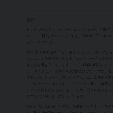
概要
ピンクゴールドに、ショーメ エクスクルーシブ 88フ
ヤモンド 1石をセッティングした、Bee de Chaume
ョン ペンダント。
Bee de Chaumet 「ビー ドゥ ショーメ」コレ
のハニカムモチーフにセットされたショーメ エクス
美しさを引き立てています。メゾン独自の研究により
は、ダイヤモンドの輝きを最大限に引き出します。唯
てるため、ショーメはプレシャスなハニカムモチーフ
スピレーション源であるミツバチの巣の新しい解釈で
ンまで毎日を輝かせるアイテムです。同コレクション
や重ね付けがお楽しみいただけます。
鮮やかで活気に満ちた自然。再解釈されたミツバチの
き。Bee de Chaumet 「ビー ドゥ ショーメ」