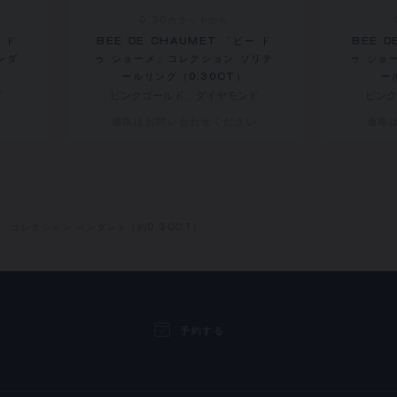
0.30カラットから
 ド
BEE DE CHAUMET 「ビー ド
BEE D
ンダ
ゥ ショーメ」コレクション ソリテ
ゥ ショ
ールリング（0.30CT）
ー
ド
ピンクゴールド、ダイヤモンド
ピンク
価格は​お問い合わせください
価格
メ」 コレクション ペンダント（約0.30CT）
予約する