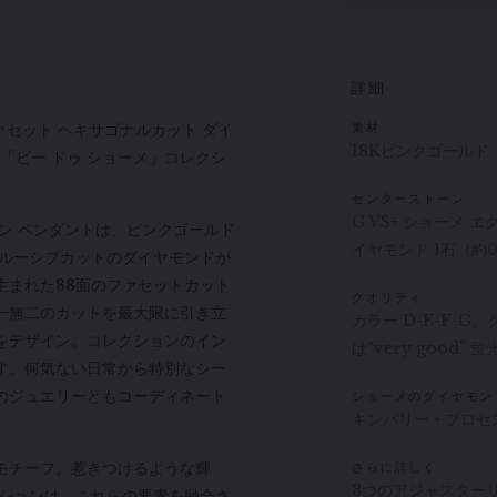
詳細
ァセット ヘキサゴナルカット ダイ
素材
18Kピンクゴールド
t 「ビー ドゥ ショーメ」コレクシ
センターストーン
G VS+ ショーメ 
クション ペンダントは、ピンクゴールド
イヤモンド 1石（約0.
クルーシブカットのダイヤモンドが
生まれた88面のファセットカット
クオリティ
一無二のカットを最大限に引き立
カラー D-E-F-G、ク
をデザイン。コレクションのイン
は“very good”
す。何気ない日常から特別なシー
のジュエリーともコーディネート
ショーメのダイヤモン
キンバリー・プロセ
モチーフ。惹きつけるような輝
さらに詳しく
3つのアジャスターリ
コレクションは、これらの要素を融合さ