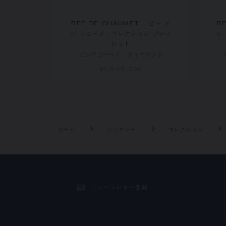
BEE DE CHAUMET 「ビー ド
B
ゥ ショーメ」コレクション ブレス
ゥ
レット
ピンクゴールド、ダイヤモンド
¥1,969,000
ホーム
ジュエリー
コレクション
ニュースレター登録