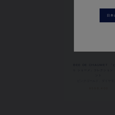
日本
BEE DE CHAUMET 「
ゥ ショーメ」コレクション
ント
ピンクゴールド、ダイヤモ
¥598,400