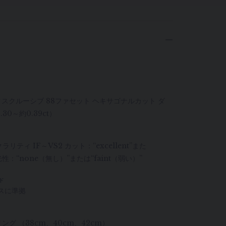
エクスクルーシブ 88ファセット ヘキサゴナルカット ダ
30～約0.39ct）
ラリティ IF～VS2 カット：“excellent”また
 蛍光性：“none（無し）”または“faint（弱い）”
ド
スに準拠
ング （38cm、40cm、42cm）