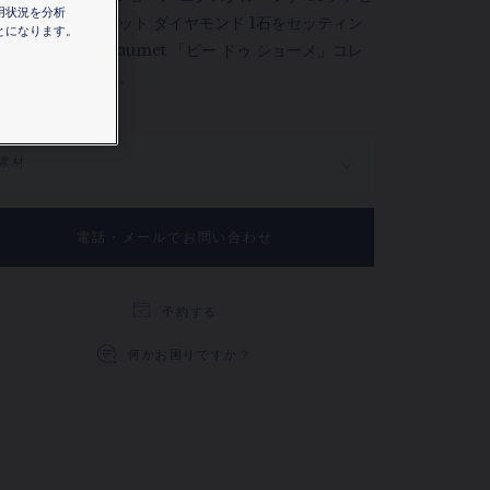
用状況を分析
お住まいの場所を選択すると、対応する情報が得られま
ト ヘキサゴナルカット ダイヤモンド 1石をセッティン
とになります。
す。
た、Bee de Chaumet 「ビー ドゥ ショーメ」コレ
ション ペンダント。
を見る。
素材
電話・メールでお問い合わせ
予約する
何かお困りですか？