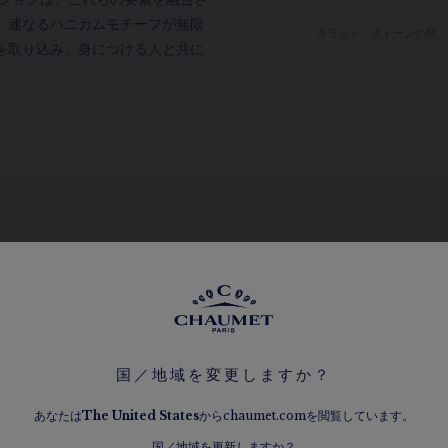
、連なるハニカムモチーフが無限
カラット、ストーンの数
を取り込み、身につける人と共に
他のバリエーションを見る
国／地域を変更しますか？
あなたは
The
United States
からchaumet.comを閲覧しています。
国／地域を更新しますか？