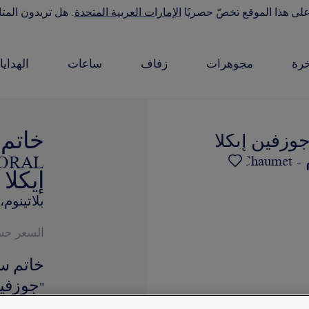
على هذا الموقع تخصّ حصريًا
الإمارات العربية المتحدة
. هل تريدون المتا
رة
مجوهرات
زفاف
ساعات
الهدايا
إيكلا ف
بلاتينوم
السعر ح
"جوزفين
مرصع ب