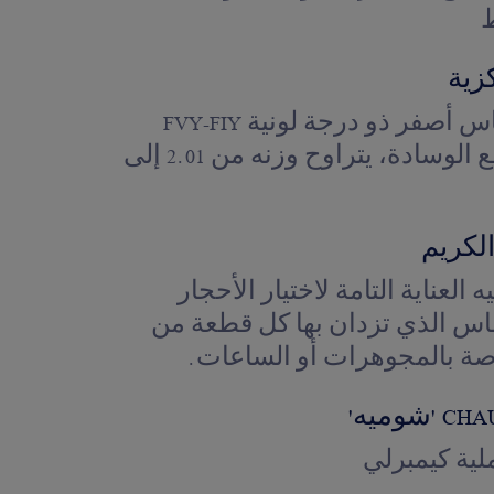
زية
حجر من الألماس أصفر ذو درجة لونية FVY-FIY
ونقاء +VS بقطع الوسادة، يتراوح وزنه من 2.01 إلى
لكريم
العناية التامة لاختيار الأحجار
ماس الذي تزدان بها كل قطعة من
صة بالمجوهرات أو الساعات.
ية كيمبرلي