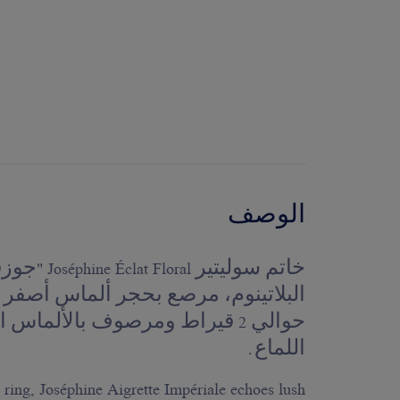
الوصف
خاتم سوليتير 
البلاتينوم، مرصع بحجر ألماس أصفر 
حوالي 2 قيراط ومرصوف بالألماس
اللماع.
ra ring, Joséphine Aigrette Impériale echoes lush