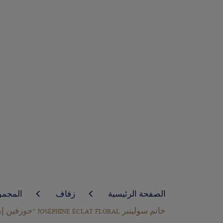
الصفحة الرئيسية
زفاف
المجم
خاتم سوليتير JOSÉPHINE ÉCLAT FLORAL "جوزفين إيكلا فلورال" وزنه 2 قيراط