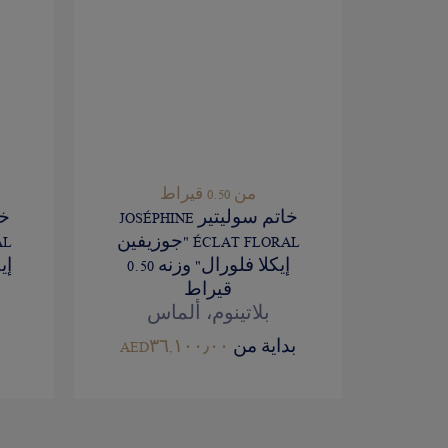
من 0.50 قيراط
خاتم سوليتير JOSÉPHINE
ÉCLAT FLORAL "جوزيفين
إيكلا فلورال" وزنه 0.50
إي
قيراط
بلاتينوم، ألماس
بداية من
AED٣٦,١٠٠٫٠٠