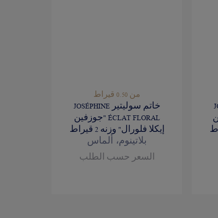
من 0.50 قيراط
JO
خاتم سوليتير JOSÉPHINE
فين
ÉCLAT FLORAL "جوزفين
إيكلا فلورال" وزنه 2 قيراط
بلاتينوم، ألماس
السعر حسب الطلب