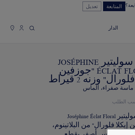
بعة؟
المتابعة
تعديل
سلة التسوق
(0)
إخفاء السعر
الدار
YOUR CART IS EMPTY
Shop now
خاتم سوليتير JOSÉPHINE
خاتم سوليتير JOSÉPHINE ÉCLAT
ÉCLAT FLORAL "جوزفين
لورال" وزنه 2 قيراط
FLORAL "جوزفين إيكلا فلورال"
، ماسة صفراء، ألماس
وزنه 2 قيراط
سب الطلب
REFERENCE:085528
خاتم سوليتير Joséphine Éclat Floral
السعر حسب الطلب
 إيكلا فلورال" من البلاتينوم،
حجر ألماس أصفر بقطع