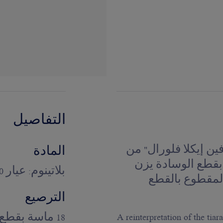
التفاصيل
Joséphine Éclat Floral "جوزفين إيكلا فلورال" من
المادة
بقطع الوسادة يزن
بلاتينوم: عيار‏ 950/1000
 المقطوع بالقطع
الترصيع
A reinterpretation of the tia