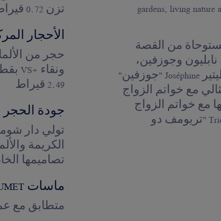
gardens, living nature 
تزن 0.72 قيراط
الأحجار المرك
جوزفين"، المستوحاة من القصة
نابليون وجوزفين،
تتوج الإصبع وتكسوه بهاءً. خواتم سوليتير Joséphine "جوزفين"
2.49 قيراط
الي مع خواتم الزواج
 مع خواتم الزواج
جودة الحجر ا
الرجالية من مجموعة Triomphe de Chaumet "تريومف دو
تولي دار شوميه 
الكريمة والأل
تصاميمها الخا
ماسات CHAUMET 'شوميه'
متطابق مع عمل