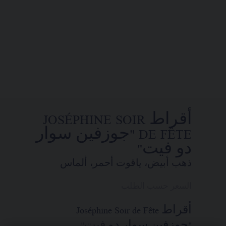
تضع الدار تحت تصرفكم خدمتها للبيع عن
بُعد ليتسنى لكم الاتصال بمستشاريها
التجاريين. وذلك في إطار السعي إلى
تقديم طلب واستلام قطعة مجوهرات
Chaumet "شوميه" الخاصة بكم في المنزل.
اختاروا عنوان محلّ إقامتكم للحصول
أقراط JOSÉPHINE SOIR
على المعلومات المناسبة:
DE FÊTE "جوزفين سوار
دو فيت"
ذهب أبيض، ياقوت أحمر، ألماس
السعر حسب الطلب
أقراط Joséphine Soir de Fête