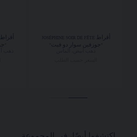
أقراط JOSÉPHINE SOIR DE FÊTE
"جوزفين سوار دو فيت"
"جو
ذهب أبيض، ألماس
ذهب أب
السعر حسب الطلب
ا
اكتشفوا أيضًا، في المجموعة