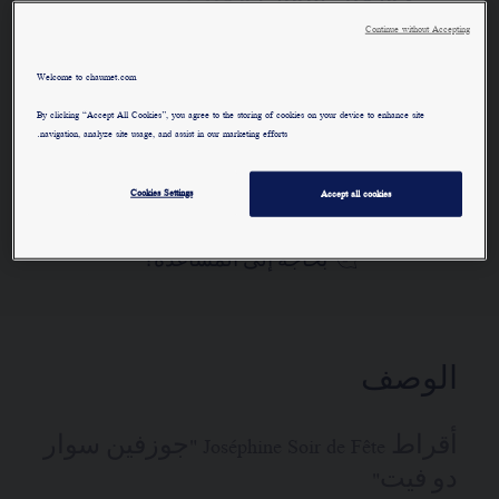
"جوزفين سوار دو فيت"
Continue without Accepting
لمعرفة المزيد
Welcome to chaumet.com
الطلب عبر الهاتف/ البريد
By clicking “Accept All Cookies”, you agree to the storing of cookies on your device to enhance site
navigation, analyze site usage, and assist in our marketing efforts.
حجز موعد
Cookies Settings
Accept all cookies
بحاجة إلى المساعدة؟
الوصف
أقراط Joséphine Soir de Fête "جوزفين سوار
دو فيت"