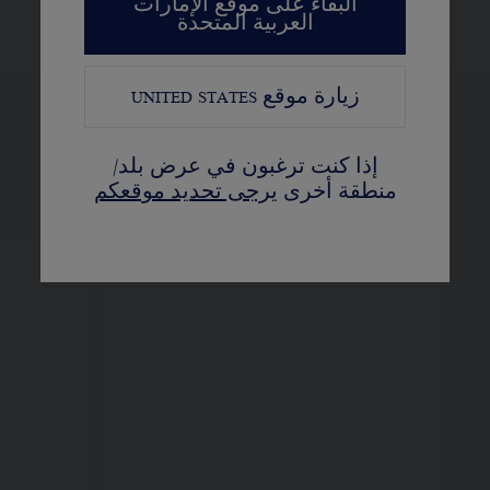
البقاء على موقع الإمارات
العربية المتحدة
زيارة موقع
UNITED STATES
عرض النسخ المختلفة
إذا كنت ترغبون في عرض بلد/
منطقة أخرى
يرجى تحديد موقعكم