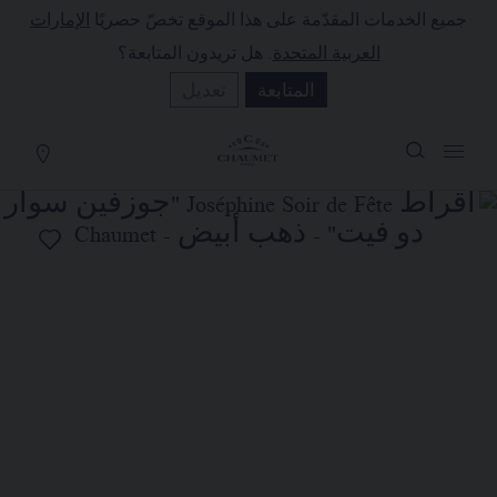
جميع الخدمات المقدّمة على هذا الموقع تخصّ حصريًا
الإمارات
لة التسوق
(0)
العربية المتحدة
. هل تريدون المتابعة؟
إخفاء السعر
المتابعة
تعديل
YOUR CART IS EMPTY
Shop now
أقراط JOSÉPHINE SOIR DE FÊTE
"جوزفين سوار دو فيت"
REFERENCE:083516
السعر حسب الطلب