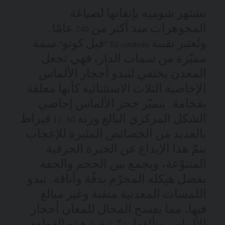
تشتهر شوميه بإتقانها لصياغة
المجوهرات منذ أكثر من 240 عامًا.
وتُعتبر تقنية fil-couteau "فيل كوتو" سمة
مميّزة من سمات الدار، فهي تجعل
المعدن يختفي لتبدو أحجار الألماس
الإجاصية الثلاث الاستثنائية كأنها معلقة
بفخامة. يتميّز حجر الألماس إجاصي
الشكل المركزي البالغ وزنه 11.30 قيراط
بالعديد من الخصائص المثيرة للإعجاب.
ينمّ هذا الإبداع عن الخبرة الحرفية
المتنوّعة، ويجمع بين الحجم والخفة
بفضل هيكله المخرّم بدقّة وأناقة. تبدو
اللمسات المعدنية متقنة وغير مبالغ
فيها، مما يفسح المجال للمعان أحجار