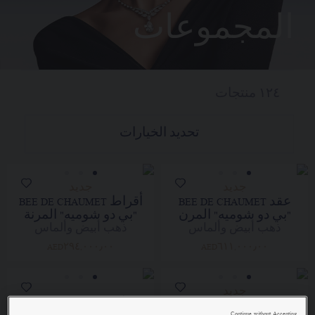
المجموعات
١٢٤
منتجات
تحديد الخيارات
جديد
جديد
عقد BEE DE CHAUMET
أقراط BEE DE CHAUMET
"بي دو شوميه" المرن
"بي دو شوميه" المرنة
ذهب أبيض وألماس
ذهب أبيض وألماس
AED٢٩٤,٠٠٠٫٠٠
AED٦١١,٠٠٠٫٠٠
جديد
عقد JOSÉPHINE VALSE
أقراط JOSÉPHINE
Continue without Accepting