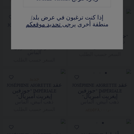
بداية من
AED٢٦٥,٠٠٠٫٠٠
إذا كنت ترغبون في عرض بلد/
رمضـان كريـم
من 2 قيراط
منطقة أخرى
يرجى تحديد موقعكم
قلادة JOSÉPHINE
خاتم سوليتير JOSÉPHINE
AIGRETTE IMPÉRIALE
AIGRETTE IMPÉRIALE
"جوزفين إيغريت أمبريال"
"جوزيفين إيغريت
آمبريال" 2 قيراط
ذهب أبيض، ياقوت أزرق،
ألماس
بلاتينوم، ياقوت أزرق،
ألماس
السعر حسب الطلب
السعر حسب الطلب
جديد
عقد JOSÉPHINE AIGRETTE
عقد JOSÉPHINE AIGRETTE
IMPÉRIALE "جوزفين
IMPÉRIALE "جوزفين
إيغريت أمبريال"
إيغريت أمبريال"
ذهب أبيض، ألماس
ذهب أبيض، ألماس
السعر حسب الطلب
AED٥٢٨,٠٠٠٫٠٠