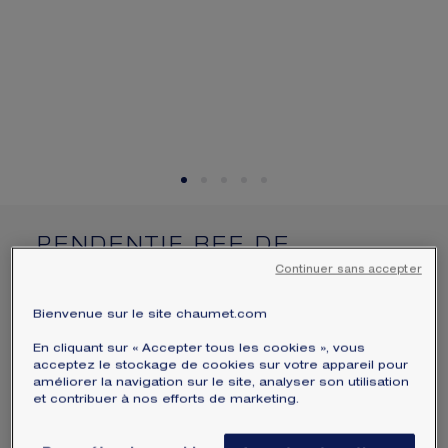
ÉCRIN ET EMBALLAGE SIGNATURE
GARANTIE ET AUTHENTICITÉ
PENDENTIF BEE DE
CHAUMET
Continuer sans accepter
Or rose, diamants
Bienvenue sur le site chaumet.com
3 870 CHF
Masquer le prix
Prix Switzerland -
Changer
En cliquant sur « Accepter tous les cookies », vous
acceptez le stockage de cookies sur votre appareil pour
Pendentif Bee de Chaumet en or rose, semi-pavé
améliorer la navigation sur le site, analyser son utilisation
et contribuer à nos efforts de marketing.
de diamants taille brillant.
En savoir plus