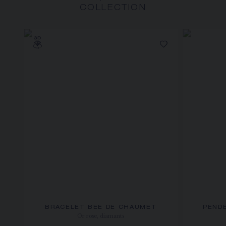
COLLECTION
BRACELET BEE DE CHAUMET
PEND
Or rose, diamants