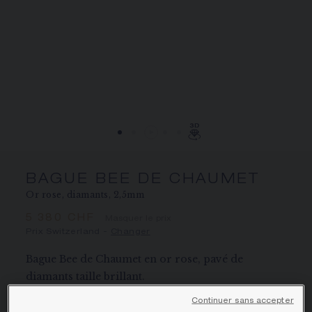
ÉCRIN ET EMBALLAGE SIGNATURE
GARANTIE ET AUTHENTICITÉ
BAGUE BEE DE CHAUMET
Or rose, diamants, 2,5mm
5 380 CHF
Masquer le prix
Prix Switzerland -
Changer
Bague Bee de Chaumet en or rose, pavé de
diamants taille brillant.
En savoir plus
Continuer sans accepter