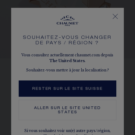
SOUHAITEZ-VOUS CHANGER
DE PAYS / RÉGION ?
Vous consultez actuellement chaumet.com depuis
The
United States
.
Souhaitez-vous mettre à jour la localisation ?
ALVÉOLES
Reprenant parfaitement la forme de l’alvéole,
RESTER SUR LE SITE SUISSE
chaque diamant de Bee de Chaumet est
maintenu par un serti 6 grains. Géométriques
et symétriques, les alvéoles sont façonnées
ALLER SUR LE SITE
UNITED
STATES
avec haute précision pour que les bagues
qu’elles composent puissent rigoureusement
s’imbriquer les unes dans les autres.
Si vous souhaitez voir un(e) autre pays/région,