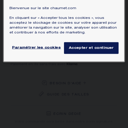
MATIÈRE PRINCIPALE
Bienvenue sur le site chaumet.com
En cliquant sur « Accepter tous les cookies », vous
METRIQUE
acceptez le stockage de cookies sur votre appareil pour
améliorer la navigation sur le site, analyser son utilisation
et contribuer à nos efforts de marketing.
Paramétrer les cookies
Accepter et continuer
AJOUTER AU PANIER
Paiement en 3x sans frais avec
BESOIN D'AIDE ?
GUIDE DES TAILLES
LIVRAISON OFFERTE
RETOURS GRATUITS
ÉCRIN DÉDIÉ
Vous recevrez votre commande dans un délai indicatif de 3
Votre commande sera livrée dans notre écrin signature.
à 5 jours ouvrables.