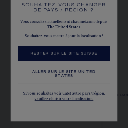
SOUHAITEZ-VOUS CHANGER
DE PAYS / RÉGION ?
Vous consultez actuellement chaumet.com depuis
The
United States
.
Souhaitez-vous mettre à jour la localisation ?
RESTER SUR LE SITE SUISSE
ALLER SUR LE SITE
UNITED
STATES
Si vous souhaitez voir un(e) autre pays/région,
BRACELET BEE DE CHAUMET
BRAC
veuillez choisir votre localisation.
Or rose, diamants
12 730,00 CHF