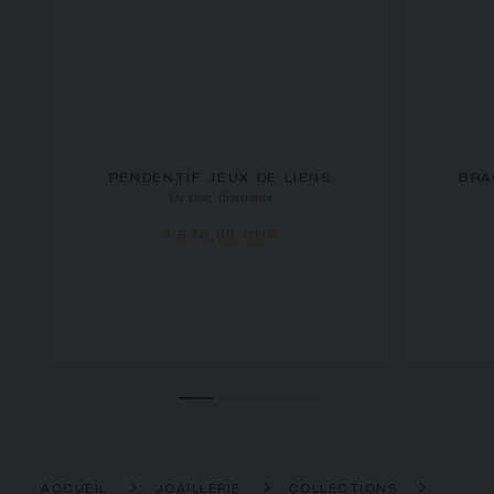
PENDENTIF JEUX DE LIENS
BRA
Or rose, diamants
4 570,00 CHF
ACCUEIL
JOAILLERIE
COLLECTIONS