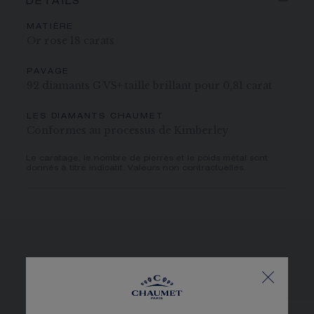
DÉTAILS
MATIÈRE
Or rose 18 carats
PAVAGE
92 diamants G VS+ taille brillant pour 0,81 carat
LES DIAMANTS CHAUMET
Conformes au processus de Kimberley
Le caratage, le nombre de pierres et le poids métal sont
donnés à titre indicatif. Valeurs non contractuelles.
VOIR LES DÉCLINAISONS