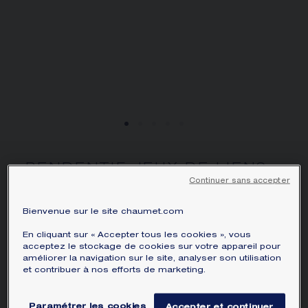
ÉCRIN ET EMBALLAGE SIGNATURE
GARANTIE ET AUTHENTICITÉ
PENDENTIF JEUX DE LIENS
Continuer sans accepter
HARMONY PETIT MODÈLE
Or rose, diamants
Bienvenue sur le site chaumet.com
3 420 CHF
Masquer le prix
En cliquant sur « Accepter tous les cookies », vous
Prix Switzerland -
Changer
acceptez le stockage de cookies sur votre appareil pour
améliorer la navigation sur le site, analyser son utilisation
Pendentif à graver Jeux de Liens Harmony petit
et contribuer à nos efforts de marketing.
modèle en or rose, serti de diamants taille
brillant. Service de gravure, disponible en ligne et
Paramétrer les cookies
Accepter et continuer