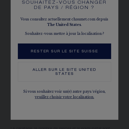
SOUHAITEZ-VOUS CHANGER
DE PAYS / RÉGION ?
DÉTAILS
Vous consultez actuellement chaumet.com depuis
MATIÈRE
The
United States
.
Or rose 18 carats
Souhaitez-vous mettre à jour la localisation ?
PAVAGE
10 diamants G VS+ taille brillant pour 0,06 carat
RESTER SUR LE SITE SUISSE
LES DIAMANTS CHAUMET
Conformes au processus de Kimberley
ALLER SUR LE SITE
UNITED
STATES
PLUS DE DÉTAILS
Diamètre de la médaille : 13 mm Trois anneaux
d'ajustement à 38, 40 et 42 cm Les médailles
Si vous souhaitez voir un(e) autre pays/région,
peuvent être gravées de chiffres, de lettres et des
veuillez choisir votre localisation.
symboles cœur, esperluette ou infini. La gravure
est également offerte en boutique dans l’année
suivant l’achat.
Le caratage, le nombre de pierres et le poids métal sont