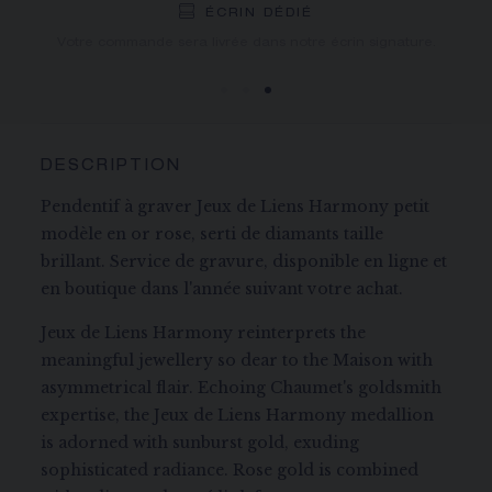
LIVRAISON OFFERTE
RETOURS GRATUITS
ÉCRIN DÉDIÉ
Vous recevrez votre commande dans un délai indicatif de 3
Votre commande sera livrée dans notre écrin signature.
à 5 jours ouvrables.
DESCRIPTION
Pendentif à graver Jeux de Liens Harmony petit
modèle en or rose, serti de diamants taille
brillant. Service de gravure, disponible en ligne et
en boutique dans l'année suivant votre achat.
Jeux de Liens Harmony reinterprets the
meaningful jewellery so dear to the Maison with
asymmetrical flair. Echoing Chaumet's goldsmith
expertise, the Jeux de Liens Harmony medallion
is adorned with sunburst gold, exuding
sophisticated radiance. Rose gold is combined