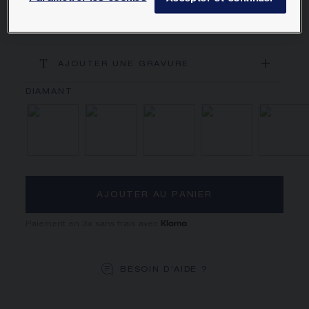
en boutique dans l'année suivant votre achat.
En savoir plus
AJOUTER UNE GRAVURE
Nacre
Onyx
Cornaline
Malachit
AJOUTER AU PANIER
Paiement en 3x sans frais avec
BESOIN D'AIDE ?