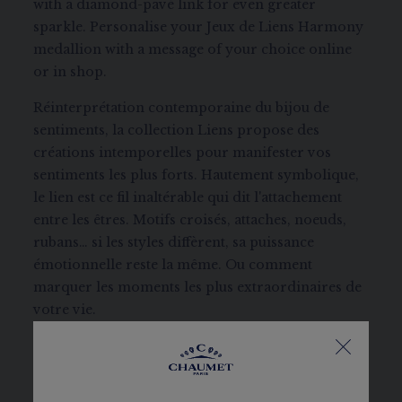
with a diamond-pavé link for even greater
sparkle. Personalise your Jeux de Liens Harmony
medallion with a message of your choice online
or in shop.
Réinterprétation contemporaine du bijou de
sentiments, la collection Liens propose des
créations intemporelles pour manifester vos
sentiments les plus forts. Hautement symbolique,
le lien est ce fil inaltérable qui dit l'attachement
entre les êtres. Motifs croisés, attaches, noeuds,
rubans… si les styles diffèrent, sa puissance
émotionnelle reste la même. Ou comment
marquer les moments les plus extraordinaires de
votre vie.
RÉFÉRENCE:
085434