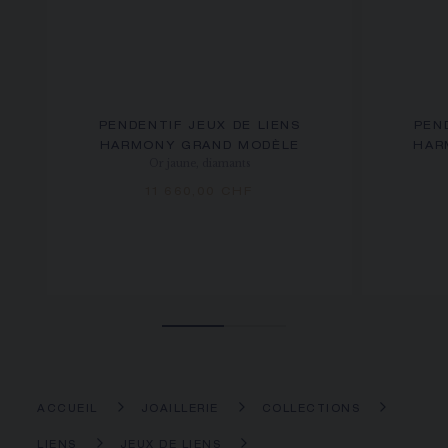
PENDENTIF JEUX DE LIENS
PEN
HARMONY GRAND MODÈLE
HAR
Or jaune, diamants
11 660,00 CHF
ACCUEIL
JOAILLERIE
COLLECTIONS
LIENS
JEUX DE LIENS