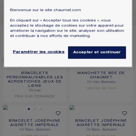
ÉCRIN ET EMBALLAGE SIGNATURE
BRACELETS
Bienvenue sur le site chaumet.com
En cliquant sur « Accepter tous les cookies », vous
GARANTIE ET AUTHENTICITÉ
acceptez le stockage de cookies sur votre appareil pour
améliorer la navigation sur le site, analyser son utilisation
42
PRODUITS
et contribuer à nos efforts de marketing.
FILTRER
TRIER
Paramétrer les cookies
Accepter et continuer
BRACELETS
MANCHETTE BEE DE
PERSONNALISABLES LES
CHAUMET
Or rose, diamants
ACROSTICHES JEUX DE
LIENS
109 330,00 CHF
Or rose
PRIX SUR DEMANDE
BRACELET JOSÉPHINE
BRACELET JOSÉPHINE
AIGRETTE IMPÉRIALE
AIGRETTE IMPÉRIALE
Or blanc, diamants
Or blanc, diamants