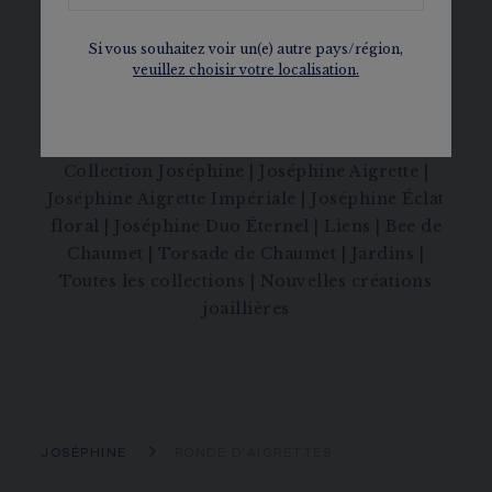
Conjuguant le raffinement du dessin à la
flamboyance des pierres cette collection
Si vous souhaitez voir un(e) autre pays/région,
veuillez choisir votre localisation.
revivifie une tradition experte de deux cent
quarante ans au service d’une créativité
contemporaine.
Collection Joséphine
|
Joséphine Aigrette
|
Joséphine Aigrette Impériale
|
Joséphine Éclat
floral
|
Joséphine Duo Éternel
|
Liens
|
Bee de
Chaumet
|
Torsade de Chaumet
|
Jardins
|
Toutes les collections
|
Nouvelles créations
joaillières
JOSÉPHINE
RONDE D'AIGRETTES