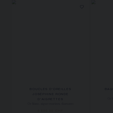
BOUCLES D'OREILLES
BAG
JOSÉPHINE RONDE
Or 
D'AIGRETTES
Or blanc, aigue-marines, diamants
6 600,00 CHF