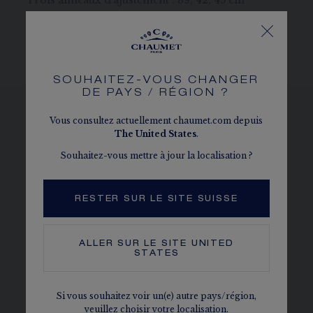
Trois anneaux d'ajustement : 39, 42, 45 cm
Le caratage, le nombre de pierres et le poids métal sont
donnés à titre indicatif. Valeurs non contractuelles.
SOUHAITEZ-VOUS CHANGER
DE PAYS / RÉGION ?
Vous consultez actuellement chaumet.com depuis
The
United States
.
VOIR LES DÉCLINAISONS
Souhaitez-vous mettre à jour la localisation ?
RESTER SUR LE SITE SUISSE
ALLER SUR LE SITE
UNITED
STATES
Si vous souhaitez voir un(e) autre pays/région,
veuillez choisir votre localisation.