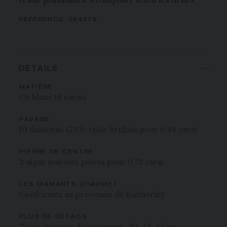
et une possibilités, à composer selon ses désirs.
RÉFÉRENCE:
084379
DÉTAILS
MATIÈRE
Or blanc 18 carats
PAVAGE
10 diamants G VS+ taille brillant pour 0,42 carat
PIERRE DE CENTRE
2 aigue marines poires pour 0.72 carat
LES DIAMANTS CHAUMET
Conformes au processus de Kimberley
PLUS DE DÉTAILS