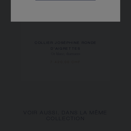
COLLIER JOSÉPHINE RONDE
D'AIGRETTES
Or blanc, diamants
7 420,00 CHF
VOIR AUSSI, DANS LA MÊME
COLLECTION