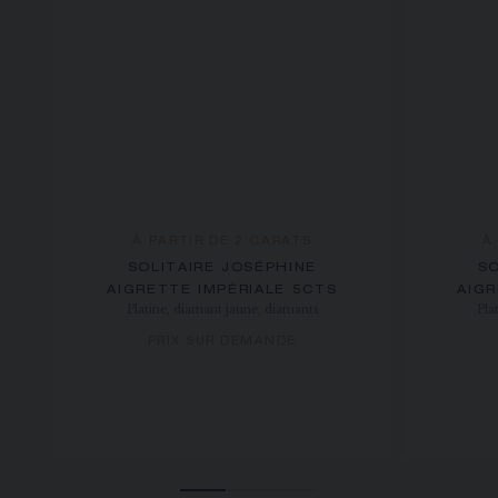
À PARTIR DE 2 CARATS
À
SOLITAIRE JOSÉPHINE
SO
AIGRETTE IMPÉRIALE 5CTS
AIGR
Platine, diamant jaune, diamants
Pla
PRIX SUR DEMANDE