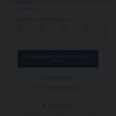
environ.
En savoir plus
Diamant
Diamant, Saphir
Diamant, Emer
Diama
COMMANDER PAR TÉLÉPHONE
/ MAIL
BESOIN D'AIDE ?
GUIDE DES TAILLES
LIVRAISON OFFERTE
RETOURS GRATUITS
ÉCRIN DÉDIÉ
Vous recevrez votre commande dans un délai indicatif de 3
Votre commande sera livrée dans notre écrin signature.