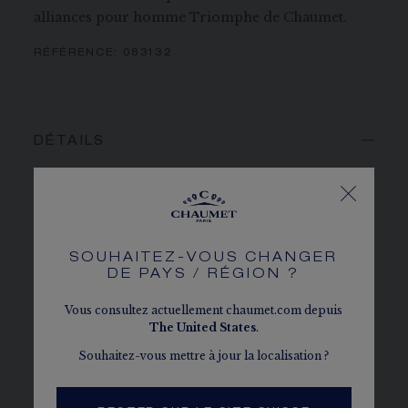
alliances pour homme Triomphe de Chaumet.
RÉFÉRENCE:
083132
DÉTAILS
MATIÈRE
Platine : 950/1000ème
PAVAGE
72 diamants EF VVS taille brillant pour 0,50 carat
SOUHAITEZ-VOUS CHANGER
DE PAYS / RÉGION ?
PIERRE DE CENTRE
1 pear-shaped FVY-FIY VS + yellow diamond of
Vous consultez actuellement chaumet.com depuis
The
United States
.
approximatively 3 carats
Souhaitez-vous mettre à jour la localisation ?
QUALITÉ
La Maison Chaumet sélectionne avec le plus