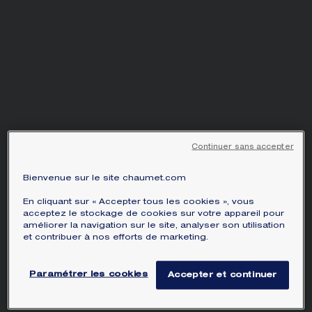
obtenir les informations correspondantes :
ÉCRIN ET EMBALLAGE SIGNATURE
GARANTIE ET AUTHENTICITÉ
À PARTIR DE 2 CARATS
Continuer sans accepter
SOLITAIRE JOSÉPHINE
AIGRETTE IMPÉRIALE
Bienvenue sur le site chaumet.com
3CTS
En cliquant sur « Accepter tous les cookies », vous
Platine, diamant jaune, diamants
acceptez le stockage de cookies sur votre appareil pour
améliorer la navigation sur le site, analyser son utilisation
et contribuer à nos efforts de marketing.
Prix sur demande
Bague Joséphine Aigrette Impériale en
Paramétrer les cookies
Accepter et continuer
platine, sertie de diamants taille brillant et
d'un diamant jaune poire de 3 carats