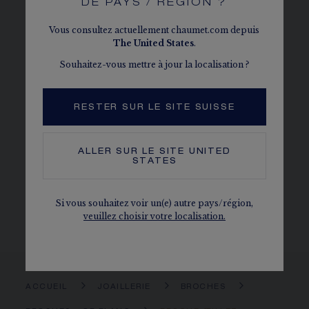
DE PAYS / RÉGION ?
Vous consultez actuellement chaumet.com depuis
DÉTAILS
The
United States
.
Souhaitez-vous mettre à jour la localisation ?
MATIÈRE
Or blanc 18 carats
RESTER SUR LE SITE SUISSE
PAVAGE
224 diamants G VS taille brillant pour 3,34 carats
ALLER SUR LE SITE
UNITED
LES DIAMANTS CHAUMET
STATES
Conformes au processus de Kimberley
Le caratage, le nombre de pierres et le poids métal sont
Si vous souhaitez voir un(e) autre pays/région,
donnés à titre indicatif. Valeurs non contractuelles.
veuillez choisir votre localisation.
ACCUEIL
JOAILLERIE
BROCHES