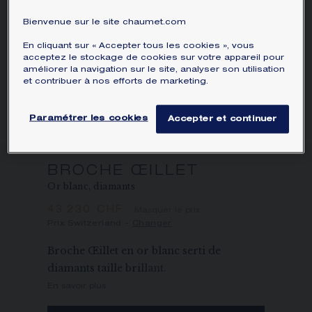
ÉCRIN ET EMBALLAGE SIGNATURE
Bienvenue sur le site chaumet.com
En cliquant sur « Accepter tous les cookies », vous
GARANTIE ET AUTHENTICITÉ
acceptez le stockage de cookies sur votre appareil pour
améliorer la navigation sur le site, analyser son utilisation
et contribuer à nos efforts de marketing.
Paramétrer les cookies
Accepter et continuer
BROCHE ŒILLET
Or blanc, diamants
43 230 CHF
Masquer le prix
Prix Switzerland -
Changer
Broche Œillet en or blanc serti de
diamants taille brillant.
En savoir plus