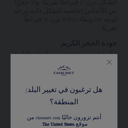
الشكل تزن 12 قيراطًا تقريبًا، و30 حجرًا
من الألماس إجاصية الشكل ذات درجة
لونية D/F ونقاء IF/VS2 تزن 20 قيراطًا
تقريبًا
جودة الحجر الكريم
تولي دار Chaumet "شوميه" العناية التامة
لاختيار الأحجار الكريمة والألماس التي
تزدان بها كل قطعة من تصاميمها
الخاصة بالمجوهرات أو الساعات.
هل ترغبون في تغيير البلد/
منشأ الأحجار
المنطقة؟
موزمبيق
أنتم تزورون حاليًا chaumet.com من
ماسات CHAUMET 'شوميه'
موقع
United States
The
.