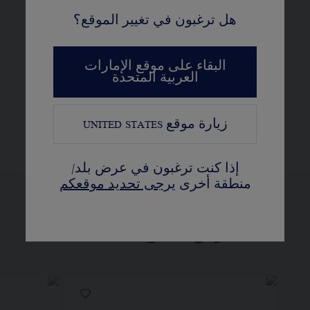
متطابق مع عملية كيمبرلي
هل ترغبون في تغيير الموقع؟
المزيد من التفاصيل
البقاء على موقع الإمارات
مقاس الرقبة: 42 سم
العربية المتحدة
يُستعمل القيراط، عدد الأحجار، ووزن المعدن
كمؤشر. هذه القيم غير تعاقدية
زيارة موقع
UNITED STATES
إذا كنت ترغبون في عرض بلد/
منطقة أخرى
يرجى تحديد موقعكم
عرض النسخ المختلفة