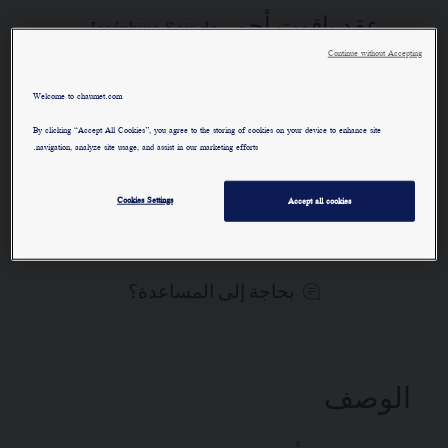
عقد ياقوت أحمر Joséphine Soir de
Fête "جوزفين سوار دو فيت"
Continue without Accepting
لمعرفة المزيد
Welcome to chaumet.com
By clicking “Accept All Cookies”, you agree to the storing of cookies on your device to enhance site
navigation, analyze site usage, and assist in our marketing efforts.
الطلب عبر الهاتف/ البريد
Cookies Settings
Accept all cookies
حجز موعد
بحاجة إلى المساعدة؟
الوصف