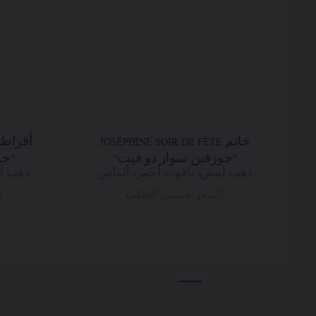
خاتم JOSÉPHINE SOIR DE FÊTE
"جوزفين سوار دو فيت"
"جو
ذهب أبيض، ياقوت أحمر، ألماس
ذهب أب
السعر حسب الطلب
ا