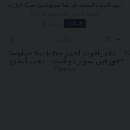
جميع الخدمات المقدّمة على هذا الموقع تخصّ حصريًا
الإمارات
لة التسوق
(0)
العربية المتحدة
. هل تريدون المتابعة؟
إخفاء السعر
المتابعة
تعديل
YOUR CART IS EMPTY
Shop now
عقد ياقوت أحمر JOSÉPHINE SOIR
DE FÊTE "جوزفين سوار دو فيت"
REFERENCE:085512
السعر حسب الطلب