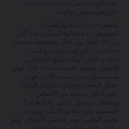
عقد ياقوت أحمر Joséphine Soir de Fête
"جوزفين سوار دو فيت"
تشتهر Chaumet بإتقانها لصياغة
المجوهرات وتيجانها المميّزة منذ أكثر
من 240 عامًا. من خلال مجموعة Joséphine
Soir de Fête "جوزفين سوار دو فيت"،
أعادت الدار تأويل شكلها الإجاصي
الشهير. وتُعتبر تقنية fil-couteau "فيل كوتو"
سمة مميّزة من سمات الدار، فهي
تجعل المعدن يختفي لتسليط الضوء
على أحجار متدلية من الألماس
ومتناظرة بشكل مثالي. يُحافظ هذا
التصميم على معايير التميّز، ويزدان
بحجر ألماس أصفر إجاصي الشكل. وهو
ينمّ عن الخبرة الحرفية المتنوّعة،